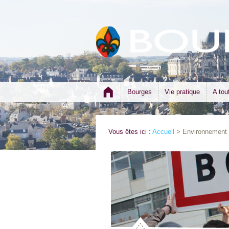
Bourges
Vie pratique
A tou
Vous êtes ici :
Accueil
> Environnement >