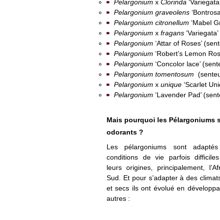
Pelargonium
x
Clorinda
‘Variegata
Pelargonium
graveolens
‘Bontrosa
Pelargonium citronellum
‘Mabel Gr
Pelargonium
x
fragans
‘Variegata’
Pelargonium
‘Attar of Roses’ (sen
Pelargonium
‘Robert’s Lemon Rose
Pelargonium
‘Concolor lace’ (sent
Pelargonium
tomentosum
(sente
Pelargonium
x
unique
‘Scarlet Uni
Pelargonium
‘Lavender Pad’ (sent
Mais pourquoi les Pélargoniums s
odorants ?
Les pélargoniums sont adapté
conditions de vie parfois difficil
leurs origines, principalement, l’A
Sud. Et pour s’adapter à des clima
et secs ils ont évolué en développa
autres :