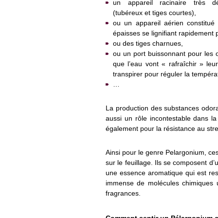
un appareil racinaire très d
(tubéreux et tiges courtes),
ou un appareil aérien constitué 
épaisses se lignifiant rapidement 
ou des tiges charnues,
ou un port buissonnant pour les 
que l’eau vont « rafraîchir » l
transpirer pour réguler la tempéra
…
La production des substances odoran
aussi un rôle incontestable dans la
également pour la résistance au stress
Ainsi pour le genre Pelargonium, ce
sur le feuillage. Ils se composent d
une essence aromatique qui est res
immense de molécules chimiques uti
fragrances.