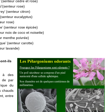
’ (senteur cèdre et rose)
ï’(senteur rose)
ey’ (senteur citron)
 (senteur eucalyptus)
teur rose)
’ (senteur rose épicée)
eur noix de coco et noisette)
ur menthe poivrée)
que’ (senteur carotte)
eur lavande)
ont-ils
s à des
es de par
frique du
ts chauds
nt, entre