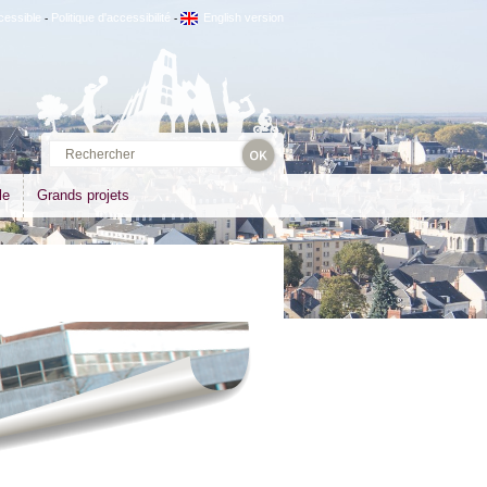
cessible
Politique d'accessibilité
English version
-
-
le
Grands projets