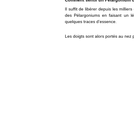
Comment sentir un Pélargonium 
Il suffit de libérer depuis les milli
des Pélargoniums en faisant un lége
quelques traces d’essence.
Les doigts sont alors portés au nez 