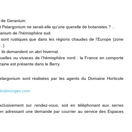
e de Geranium.
 Pelargonium ne serait-elle qu’une querelle de botanistes ? ...
eranium de l’hémisphère sud.
e sont rustiques que dans les régions chaudes de l’Europe (zone
..).
 ils demandent un abri hivernal.
uelles ou vivaces de l’hémisphère nord : la France en comporte
aine est présente dans le Berry.
elargonium sont réalisées par les agents du Domaine Horticole
tirabourges.com
xclusivement sur rendez-vous, soit en téléphonant aux serres
 en adressant une demande par courrier au service des Espaces