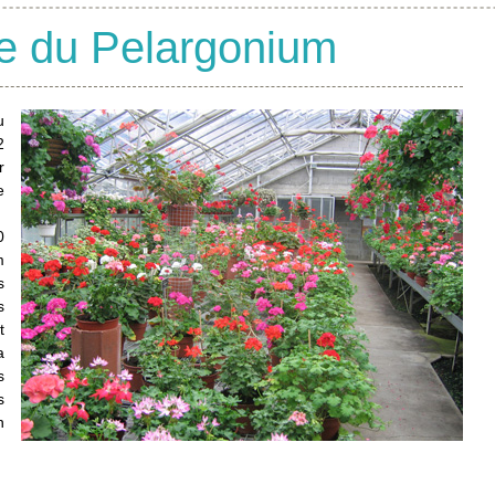
e du Pelargonium
u
2
r
e
0
m
s
s
t
a
s
s
n